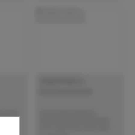
TRENNSCHEIBE für
Nichteisenwerkstoffe
L OIL VP
Trennscheibe speziell für
d für
Nichteisenwerkstoffe geeignet,
eifen.
unter anderem für harte, zähe
Werkstoffe, wie z. B. Titan,