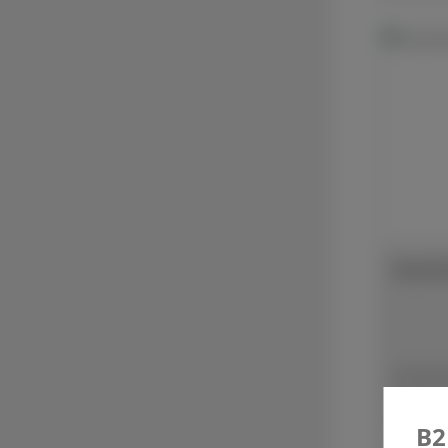
Schärf
Schärfs
Trenns
metall
B2
CBN-TR