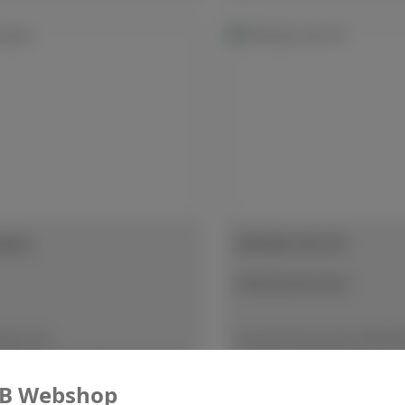
stein
SPECIAL OIL VP
Kühlwasserzusatz
tein für
Verwendung des SPECIA
cheiben.Zum Abrichten von
als Korrosionsschutz un
gebundenen DIAMANT- oder
deformationsarmes Schl
B Webshop
ENNSCHEIBEN ist dieser