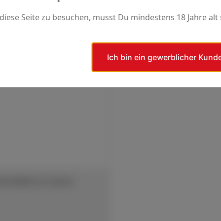
rer Preis:
Regulärer Preis:
€
32,40 €
stein das passende
iese Seite zu besuchen, musst Du mindestens 18 Jahre alt 
tel.
Details
Details
Ich bin ein gewerblicher Kund
CHEIBE für Stähle