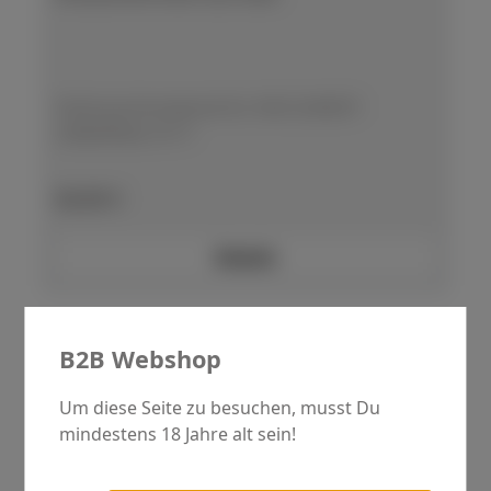
Verbrauchsmaterial für VACUUMSET-
UNIVERSAL 9117
Regulärer Preis:
66,80 €
Details
B2B Webshop
Um diese Seite zu besuchen, musst Du
mindestens 18 Jahre alt sein!