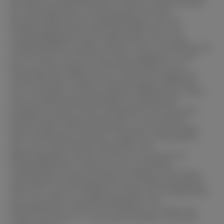
das Risiko von Reliefbildungen minimiert, die die Qualität
der mikroskopischen Untersuchungen erheblich
beeinträchtigen können. Reliefbildungen, auch als
Einbettungsrelief oder Härterelief bezeichnet, sind
Unregelmäßigkeiten oder Unebenheiten, die auf der
Probenoberfläche auftreten können, wenn die Einbettmasse
nicht korrekt an die Härte der Probe angepasst ist. Dies
kann zu Verzerrungen und Fehlinterpretationen der
mikroskopischen Bilder führen und die Genauigkeit der
Untersuchungen erheblich beeinträchtigen. AEQUIDUR -
Typ S vermeidet zuverlässig jegliche Reliefbildung, indem
es eine exakte Härteanpassung der Einbettmasse
ermöglicht. Dadurch wird sichergestellt, dass die Probe
während des Einbettungsprozesses in einer stabilen
Position bleibt und keine unerwünschten Verformungen
oder Unebenheiten auftreten. Insgesamt ist AEQUIDUR -
Typ S ein unverzichtbares Werkzeug in der
Materialographie, das die Präzision und Qualität der
Probenpräparation verbessert und zuverlässige
mikroskopische Untersuchungen ermöglicht. Mit diesem
spezialisierten Härteangleicher können Materialographen
sicher sein, dass ihre Ergebnisse exakt und aussagekräftig
sind. Die Arbeit in der Materialographie und
Werkstoffwissenschaften beim Einbette von Proben aus
Kupfer, Aluminium u. a. wird damit erheblich erleichtert