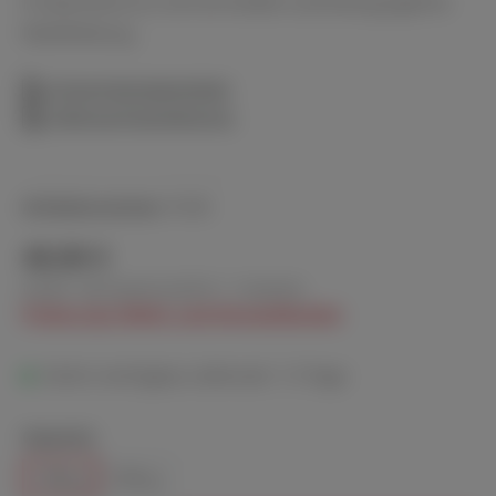
Probenhärte an und vermeidet zuverlässig jegliche
Reliefbildung.
Sicherheitsdatenblatt
Gebrauchsanweisung
Artikelnummer:
9130
48,80 €
Inhalt:
100 Gramm
(0,49 € / 1 Gramm)
Preise zzgl. MwSt. und Versandkosten
Sofort verfügbar, Lieferzeit: 1-3 Tage
auswählen
Gewicht
100 g
250 g