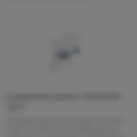
Bildergalerie überspringen
Produktinformationen "AEQUIDUR -
Typ S"
Härteangleichendes Pulver für exakte, randscharfe
Proben. Es passt die Härte der Einbettmasse der