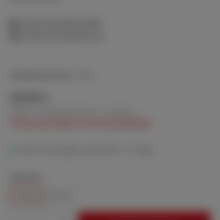
Sicherheitsdatenblatt
Gebrauchsanweisung
Artikelnummer:
9140
48,80 €
Inhalt:
100 Gramm
(0,49 € / 1 Gramm)
Preise zzgl. MwSt. und Versandkosten
Sofort verfügbar, Lieferzeit: 1-3 Tage
auswählen
Gewicht
100 g
250 g
Produkt Anzahl: Gib den gewünschten Wert