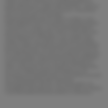
Stählen und der Erfüllung von Qualitätsstandards von
großer Bedeutung ist. Zudem trägt AEQUIDUR - Typ M zur
Verbesserung der Qualitätssicherung bei, insbesondere
wenn es darum geht, die speziellen
Einbettungsbedingungen für Stähle zu erfüllen. In der
Materialographie ist es entscheidend, Qualitätsstandards
und Normen zu erfüllen, und das Härteangleichpulver
spielt hier eine wichtige Rolle, indem es sicherstellt, dass
die Einbettung der Stahlproben in der richtigen Härte
erfolgt. Effizienz ist ein weiterer Vorteil dieses Produkts.
Dank der exakten Härteanpassung können Arbeitsabläufe
beschleunigt werden. Dies spart Zeit und Ressourcen bei
der Probenvorbereitung, ohne die Qualität der Ergebnisse
zu beeinträchtigen. Zusammenfassend bietet AEQUIDUR -
Typ M erhebliche Vorteile für die materialographische
Arbeit, insbesondere bei der Einbettung von Stahlproben.
Durch die maßgeschneiderte Härteanpassung, die
Vermeidung von Reliefbildungen und die genaue Kontrolle
der Einbettungsbedingungen trägt dieses
Härteangleichpulver dazu bei, die Zuverlässigkeit und
Aussagekraft mikroskopischer Untersuchungen von Stählen
in der Werkstoffwissenschaft erheblich zu verbessern.