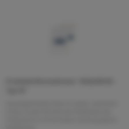
Bildergalerie überspringen
Produktinformationen "AEQUIDUR -
Typ M"
Härteangleichendes Pulver für exakte, randscharfe
Proben. Es passt die Härte der Einbettmasse der
Probenhärte an und vermeidet zuverlässig jegliche
Reliefbildung.