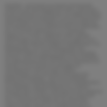
zugeordnet benutzt und die verschiedenen
AEQUIDUR - Typ M bietet eine Vielzahl entscheidender
Haltbarkeiten beachtet werden. Bei
Vorteile für die materialographische Arbeit, insbesondere
bei der Einbettung von Stahlproben. Die maßgeschneiderte
Polyesterharz, z.B. SCANDIPLAST, sind die
Härteanpassung an Stahlproben ist einer der Hauptvorteile
Formen für mehrere tausend Einbettungen,
dieses Produkts. Dies ermöglicht eine präzise Anpassung
bei Acrylharz, z.B. SCANDIQUICK, für etwa
der Einbettmasse an die spezifische Härte von Stahlproben,
was von zentraler Bedeutung ist, um zuverlässige
100 Einbettungen und bei Epoxidharz, z.B.
Ergebnisse zu erzielen. Stahlproben stellen spezielle
SCANDIPLEX, für ca. 25-30 Einbettungen
Anforderungen an die Einbettung, da sie aufgrund ihrer
geeignet.
Härte und Beschaffenheit anfällig für Reliefbildungen sind.
Reliefbildungen, auch als Einbettungsreliefs oder
Härtereliefs bekannt, werden mit AEQUIDUR zuverlässig
minimiert. Solche Unregelmäßigkeiten auf der Oberfläche
der Stahlprobe können bei einer falschen Härteanpassung
auftreten und die Qualität und Genauigkeit der
mikroskopischen Untersuchungen erheblich
beeinträchtigen. Durch die präzise Härteanpassung
gewährleistet AEQUIDUR - Typ M eine zuverlässige
Vermeidung von Reliefbildungen auf der Probenoberfläche
von Stahlproben. Reproduzierbarkeit ist ein weiterer
Pluspunkt dieses Produkts, insbesondere bei der Einbettung
von Stahlproben. Die genaue Kontrolle der Probenhärte
führt zu konsistenten Ergebnissen bei wiederholten
Untersuchungen, was bei der Charakterisierung von