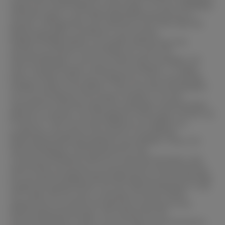
bietet eine breite Palette an Körnungen, um den vielfältigen
Anforderungen in der Materialbearbeitung gerecht zu
werden. Verfügbarkeit und Lieferzeit sind in der Welt der
Materialographie, wo Effizienz und schnelle
Reaktionsmöglichkeiten von großer Bedeutung sind,
wichtig. Aus diesem Grund halten wir unser SIC-
Nassschleifpapier in der 20 m Rolle sofort verfügbar mit
einer entsprechenden Lieferzeit von lediglich 1-3 Tagen.
Diese schnelle Lieferung ermöglicht es, auch kurzfristige
Projekte nahtlos umzusetzen. Unser SIC-Nassschleifpapier
ist in verschiedenen Körnungen erhältlich, um den
spezifischen Anforderungen der jeweiligen Anwendungen
gerecht zu werden. Die verfügbaren Körnungen reichen von
P 180 bis P 1200. Das breite Spektrum ermöglicht es,
problemlos die genaue Körnung für die jeweilige
Materialbearbeitungsaufgaben auszuwählen. Unser SIC-
Nassschleifpapier wurde speziell für das
Tischnassschleifgerät 3000 von SCAN-DIA konzipiert. Das
Gerät bietet eine präzise und kontrollierte Nassschleifung,
die eine gleichmäßige Materialabtragung und hochwertige
Ergebnisse gewährleistet. Das SIC-Nassschleifpapier in der
20 m Rolle, 80 mm breit, ist perfekt auf dieses Gerät
abgestimmt und bietet die optimale Leistung für Ihre
Nassschleifanwendungen. Die Vorteile des SIC-
Nassschleifpapiers lassen sich wie folgt zusammenfassen.