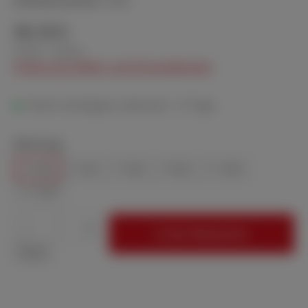
Artikelnummer:
3950
35,10 €
Inhalt:
1 Rollen
Preise zzgl. MwSt. und Versandkosten
Sofort verfügbar, Lieferzeit: 1-3 Tage
auswählen
Körnung
P 180
P 240
P 400
P 600
P 1000
P 1200
Produkt Anzahl: Gib den gewünschten Wert
In den Warenkorb
Rolle