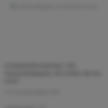
Bildergalerie überspringen
Produktinformationen "SIC-
Nassschleifpapier, 20 m Rolle, 80 mm
breit"
Für Tischnaßschleifgerät 3000