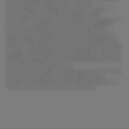
Präzise Nassschleifanwendungen: Unser SIC-
Nassschleifpapier ermöglicht präzises Nassschleifen in
Verbindung mit dem Tischnassschleifgerät 3000.
Verschiedene Körnungen: Die verfügbaren Körnungen von
P 180 bis P 1200 bieten Flexibilität und Vielseitigkeit für
verschiedene Materialien und Anwendungen. Hohe
Leistung: Das Schleifpapier liefert eine zuverlässige und
effiziente Materialentfernung. Schnelle Verfügbarkeit: Wir
bieten schnelle Lieferzeiten, damit Ihre Projekte reibungslos
verlaufen. Langlebigkeit: Unser Schleifpapier ist robust und
langlebig, was die mögliche Anwendungsdauer maximiert.
SIC-Nassschleifpapier in der 20 m Rolle, 80 mm breit, ist die
ideale Wahl für Unternehmen und
Forschungseinrichtungen, die dauerhafte und zuverlässige
Präzision und Qualität in der Materialbearbeitung
anstreben. Das Team von SCAN-DIA steht Ihnen gerne zur
Verfügung, um weitere Fragen zu beantworten.