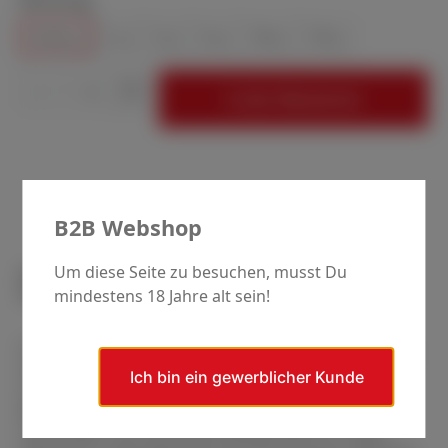
0,25 µ
1 µ
3 µ
6 µ
30 µ
50 µ
Produkt Anzahl: Gib den gewünschten Wert
VE
In den Warenkorb
B2B Webshop
Um diese Seite zu besuchen, musst Du
Präzises Polieren in der Materialographie mit
SCAN-DIA DIAMANTPASTE
mindestens 18 Jahre alt sein!
In der Materialographie ist das Polieren der eingebetteten
Proben ein zentraler Schritt, um die Qualität und Präzision
Ich bin ein gewerblicher Kunde
bei späteren Untersuchungen der Materialproben zu
gewährleisten. Ein Schlüsselaspekt für erfolgreiches
Polieren liegt in der richtigen Wahl und Anwendung des
Poliermittels. Hier kommt die DIAMANTPASTE ins Spiel.