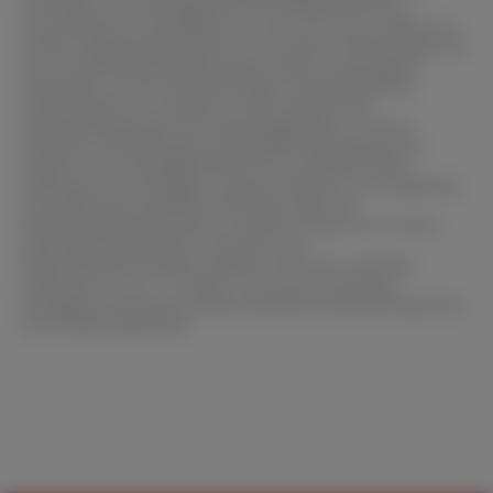
vermeiden. Die Verfügbarkeit der DIAMANTPASTE in
verschiedenen Korngrößen von 0,25 µ bis 50 µ eröffnet ein
breites Anwendungsspektrum. Von feinen Polierarbeiten bis
hin zu Oberflächenanpassungen bietet sie genügend
Flexibilität, um den Anforderungen unterschiedlicher
Proben gerecht zu werden. In den spezifischen
Arbeitsbedingungen der Materialographie, in denen
Präzision und Konsistenz von größter Bedeutung sind,
erweist sich die DIAMANTPASTE als unentbehrliches
Werkzeug. Ihre Fähigkeit, präzises Polieren zu ermöglichen
und damit den speziellen Anforderungen der
Materialographie gerecht zu werden, macht sie zu einer
wertvollen Ressource für Forscher und
Materialwissenschaftler weltweit. Mit einer schnellen
Lieferzeit von nur 1-3 Tagen ist sie eine kurzfristig
verfügbare Lösung für unterschiedliche Anforderungen bei
der Probenpräparation.