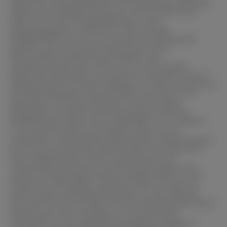
Speziell für materialographische Anwendungen entwickelt,
stellt sie eine beliebte Lösung dar, um den Prozess des
Polierens für die Arbeitsbedingungen in der
Materialographie zu optimieren. Die SCAN-DIA
DIAMANTPASTE wird in einer praktischen Nylonspritze
geliefert, was eine präzise Dosierung und eine
wirtschaftliche Anwendung ermöglicht. Ihre
hochkonzentrierte Form macht sie zu einem äußerst
effizienten Poliermittel, das sowohl für manuelles als auch
halbautomatisches Polieren geeignet ist. Dies ist wichtig, da
die Materialographie oft eine Vielzahl von Proben und
Materialien mit unterschiedlichen Anforderungen
bearbeitet. Ein weiterer bemerkenswerter Vorteil der
DIAMANTPASTE liegt in ihrer Vielseitigkeit. Sie ist alkohol-,
öl- und wasserlöslich, was bedeutet, dass sie sich
problemlos in verschiedene Poliersysteme integrieren lässt,
je nach den spezifischen Anforderungen des Anwenders.
Dies ermöglicht eine einfache Anpassung an die
individuellen Bedürfnisse und die Art der Proben. Eine
weitere wichtige Eigenschaft der DIAMANTPASTE ist ihre
Auswahl an Korngrößen. SCAN-DIA bietet die Paste mit
extrem engen Korngrößentoleranzen an, was bedeutet,
dass stets nach den entsprechenden Anforderungen poliert
werden kann. Dies ist wichtig, um unerwünschte
Variationen bei der Oberflächenqualität der Proben zu