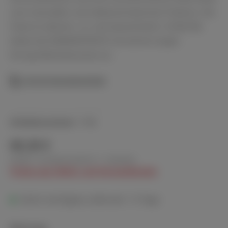
zum manuellen und halbautomatischen Polieren. Die
Paste ist alkohol-, öl- und wasserlöslich. SCAN-DIA
bietet die DIAMANTPASTE mit extrem engen
Korngrößentoleranzen an.
Sicherheitsdatenblatt
Artikelnummer:
1106
60,20 €
Inhalt:
10 Gramm
(6,02 € / 1 Gramm)
Preise zzgl. MwSt. und Versandkosten
Sofort verfügbar, Lieferzeit: 1-3 Tage
auswählen
Körnung