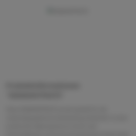
Bildergalerie überspringen
Produktinformationen
"DIAMANTPASTE"
Diese DIAMANTPASTE wurde speziell für die
materialographische Anwendung entwickelt. In einer
praktischen Nylonspritze ist sie ein sehr
wirtschaftliches und hoch konzentriertes Poliermittel